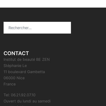
Rechercher :
CONTACT
Institut de beauté BE ZEN
Stéphanie Le
11 boulevard Gambetta
06000 Nice
France
Tel: 06.21.92.07.10
Ouvert du lundi au samedi